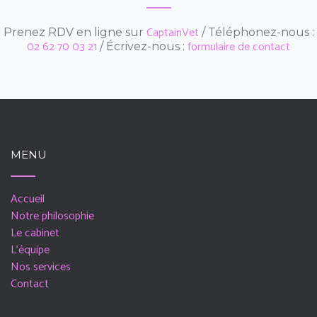
CaptainVet
Prenez RDV en ligne sur
/ Téléphonez-nous :
02 62 70 03 21
formulaire de contact
/ Écrivez-nous :
MENU
Accueil
Notre philosophie
Le cabinet
L'équipe
Nos services
Contact