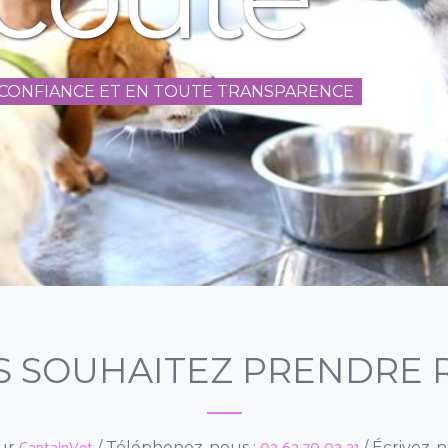
 ET EN TOUTE TRANSPARENCE
S SOUHAITEZ PRENDRE R
sur
/ Téléphonez-nous :
/ Écrivez-n