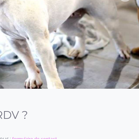
DV ?
ous :