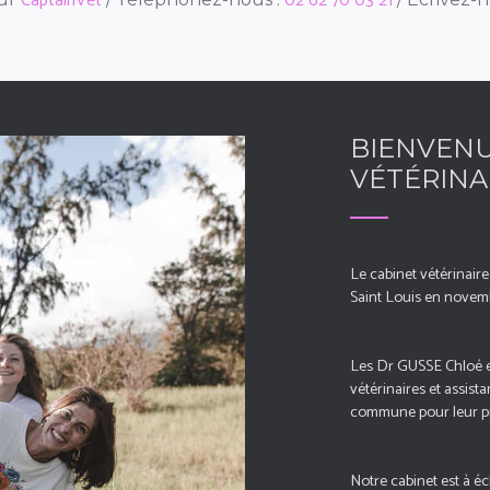
CaptainVet
02 62 70 03 21
BIENVENU
VÉTÉRINA
Le cabinet vétérinai
Saint Louis en novemb
Les Dr GUSSE Chloé e
vétérinaires et assist
commune pour leur pr
Notre cabinet est à é